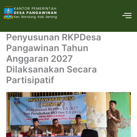
Skip
M
to
content
Penyusunan RKPDesa
Pangawinan Tahun
Anggaran 2027
Dilaksanakan Secara
Partisipatif