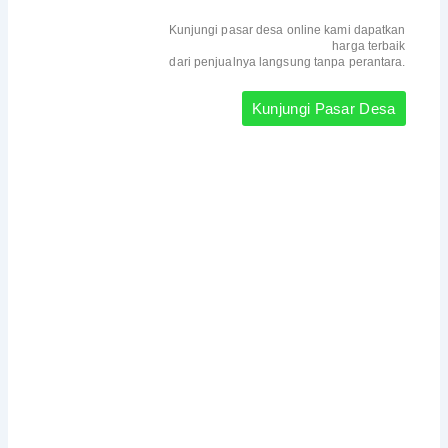
Kunjungi pasar desa online kami dapatkan
harga terbaik
dari penjualnya langsung tanpa perantara.
Kunjungi Pasar Desa
Dapatkan Berita / Pengumuman
Seputar Desa XXXX
Ikuti setiap perkembangan / pengumuman Desa
XXXXXX. Kamu bisa tau apa saja aktifitas yang ada di
Desa XXXX. Jadi jangan sampai ketinggalan informasi