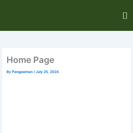
Skip
M
to
content
Home Page
By
Pangawinan
/
July 25, 2024
Selamat Datang
Di Website Resmi