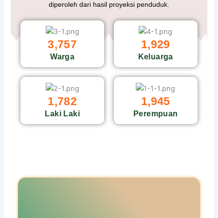
diperoleh dari hasil proyeksi penduduk.
4,519
2,316
Warga
Keluarga
2,156
2,352
Laki Laki
Perempuan