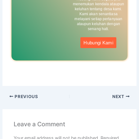
menemukan kendala ataupun
keluhan tentang desa kami.
Kami akan senantiasa
melayani setiap pertanyaan
ataupun keluhan dengan
senang hati.
Hubungi Kami
PREVIOUS
NEXT
Leave a Comment
Your email address will not be published.
Required